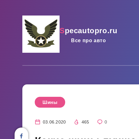
specautopro.ru
Все про авто
Шины
03.06.2020
465
0