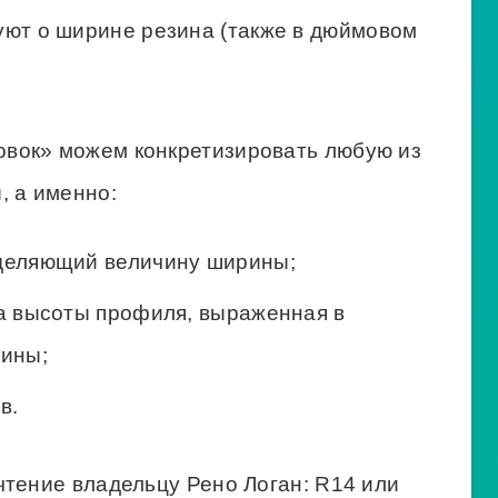
дет к дискам, обладающим маркировкой
 подходит? Те, которые обладают
ачений приводим их расшифровки: