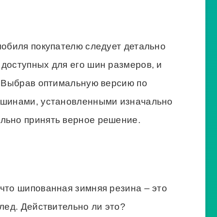
адиус (в дюймах);
уют о ширине резина (также в дюймовом
вок» можем конкретизировать любую из
, а именно:
еделяющий величину ширины;
ка высоты профиля, выраженная в
рины;
в.