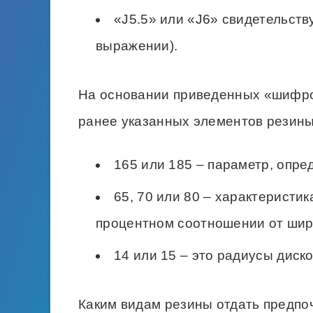
Данный типоразмер отменно подой
«5.5Jx14».
Колесам «6Jx15» какой размер шин
размерностью 185/65 R15.
Для четкого понимания сути обозн