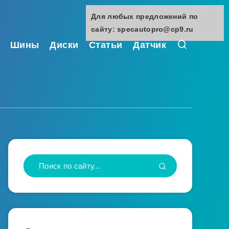
Для любых предложений по
сайту: specautopro@cp9.ru
Шины
Диски
Статьи
Датчик