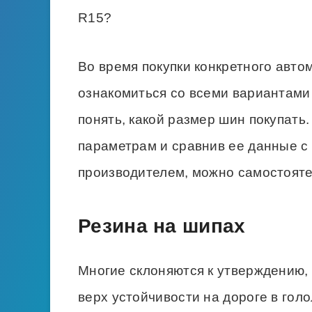
цифры «14» и «15» означают р
«J5.5» или «J6» свидетельств
выражении).
На основании приведенных «шифро
ранее указанных элементов резины
165 или 185 – параметр, опр
65, 70 или 80 – характеристи
процентном соотношении от ши
14 или 15 – это радиусы диско