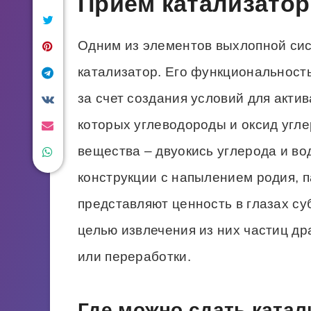
Прием катализатор
Одним из элементов выхлопной сис
катализатор. Его функциональность
за счет создания условий для акти
которых углеводороды и оксид угл
вещества – двуокись углерода и во
конструкции с напылением родия, п
представляют ценность в глазах с
целью извлечения из них частиц д
или переработки.
Где можно сдать катал