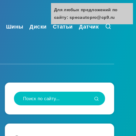
Для любых предложений по
сайту: specautopro@cp9.ru
Шины
Диски
Статьи
Датчик