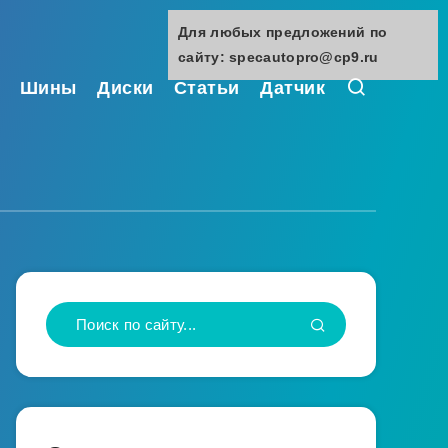
Для любых предложений по
сайту: specautopro@cp9.ru
Шины
Диски
Статьи
Датчик