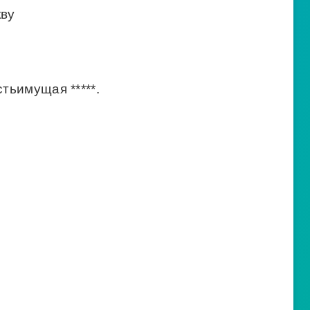
кву
тьимущая *****.