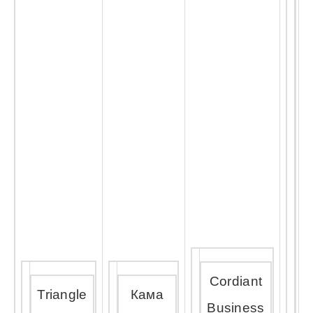
П
Cordiant
Triangle
Кама
Business