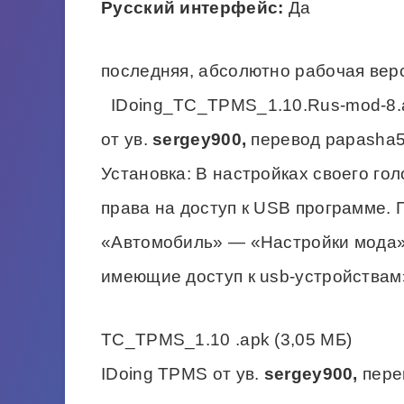
Русский интерфейс:
Да
последняя, абсолютно рабочая ве
IDoing_TC_TPMS_1.10.Rus-mod-8.ap
от ув.
sergey900,
перевод papasha
Установка: В настройках своего го
права на доступ к USB программе. 
«Автомобиль» — «Настройки мода» 
имеющие доступ к usb-устройствам
TC_TPMS_1.10 .apk (3,05 МБ)
IDoing TPMS от ув.
sergey900,
пере