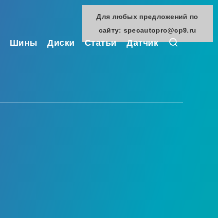
Для любых предложений по
сайту: specautopro@cp9.ru
Шины
Диски
Статьи
Датчик